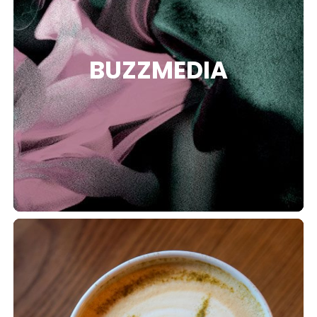
TION
BUZZMEDIA
OS
PTION