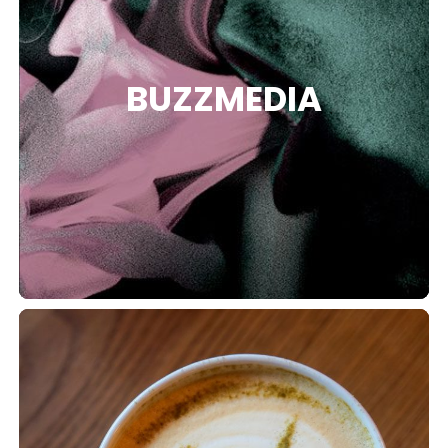
TION
BUZZMEDIA
OS
PTION