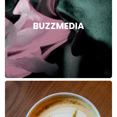
TION
BUZZMEDIA
OS
PTION