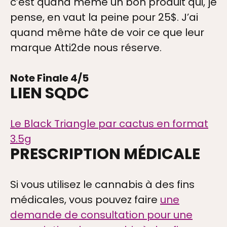
c’est quand même un bon produit qui, je
pense, en vaut la peine pour 25$. J’ai
quand même hâte de voir ce que leur
RIES
marque Atti2de nous réserve.
Note Finale 4
/
5
LIEN SQDC
S
Le Black Triangle par cactus en format
3.5g
DRE
PRESCRIPTION MÉDICALE
Si vous utilisez le cannabis à des fins
DIA
médicales, vous pouvez faire
une
demande de consultation pour une