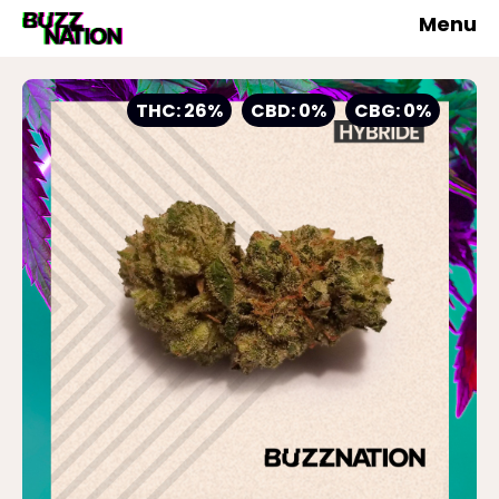
Menu
THC: 26%
CBD: 0%
CBG: 0%