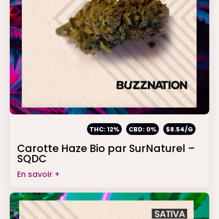
THC: 12%
CBD: 0%
$8.54/G
Carotte Haze Bio par SurNaturel –
SQDC
En savoir +