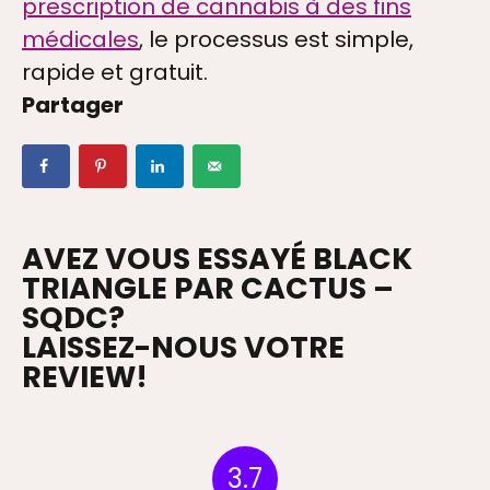
prescription de cannabis à des fins
TAIRES + VIDEOS
médicales
, le processus est simple,
rapide et gratuit.
Partager
TION
AVEZ VOUS ESSAYÉ BLACK
TRIANGLE PAR CACTUS –
OS
SQDC?
LAISSEZ-NOUS VOTRE
REVIEW!
3.7