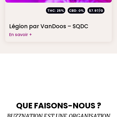
THC: 25%
CBD: 0%
$7.97/G
Légion par VanDoos – SQDC
En savoir +
QUE FAISONS-NOUS ?
BUZZNATION EST UNE ORGANISATION