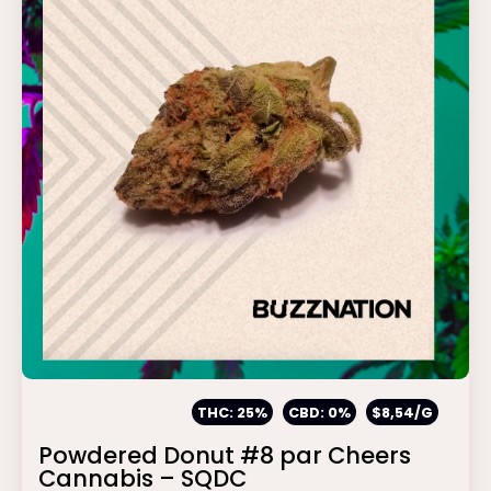
THC: 25%
CBD: 0%
$8,54/G
Powdered Donut #8 par Cheers
Cannabis – SQDC