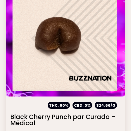
THC: 60%
CBD: 0%
$24.66/G
Black Cherry Punch par Curado –
Médical