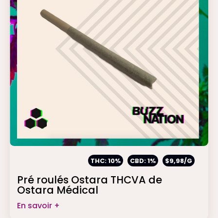
THC: 10%
CBD: 1%
$9,98/G
Pré roulés Ostara THCVA de
Ostara Médical
En savoir +