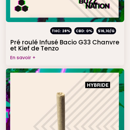
THC: 28%
CBD: 0%
$16,10/G
Pré roulé Infusé Bacio G33 Chanvre
et Kief de Tenzo
En savoir +