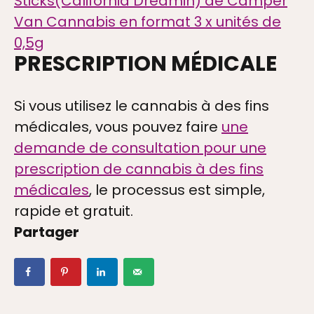
Sticks(California Dreamin) de Camper
Van Cannabis en format 3 x unités de
0,5g
DIA
PRESCRIPTION MÉDICALE
Si vous utilisez le cannabis à des fins
TAIRES + VIDEOS
médicales, vous pouvez faire
une
demande de consultation pour une
prescription de cannabis à des fins
médicales
, le processus est simple,
rapide et gratuit.
TION
Partager
OS