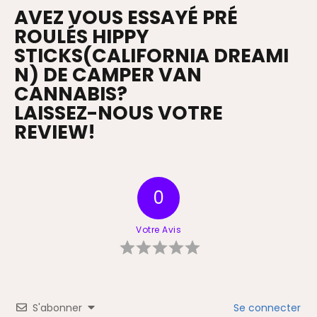
AVEZ VOUS ESSAYÉ PRÉ
ROULÉS HIPPY
STICKS(CALIFORNIA DREAMI
N) DE CAMPER VAN
CANNABIS?
LAISSEZ-NOUS VOTRE
PTION
REVIEW!
 DE PROTECTION
0
Votre Avis
LER AVEC NOUS
S'abonner
Se connecter