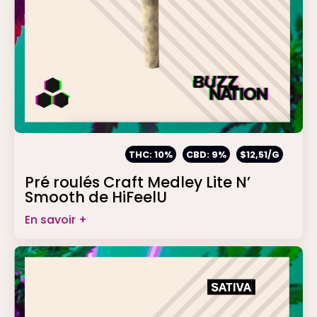
THC: 10%
CBD: 9%
$12,51/G
Pré roulés Craft Medley Lite N’
Smooth de HiFeelU
En savoir +