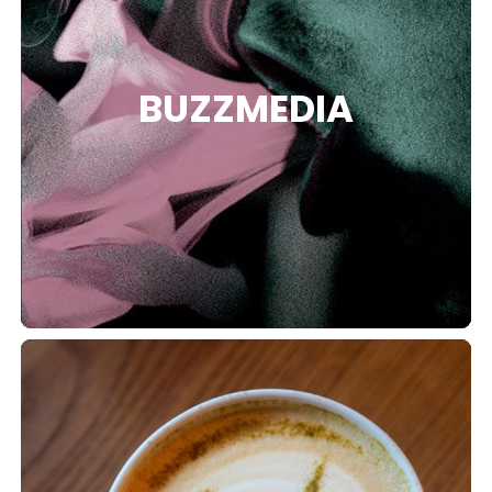
TION
BUZZMEDIA
OS
PTION