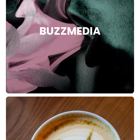
TION
BUZZMEDIA
OS
PTION