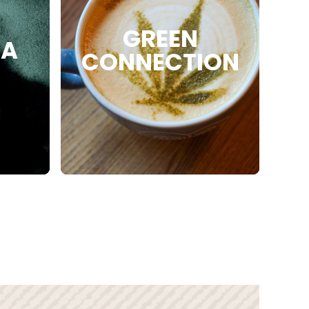
GATION
GREEN
IA
CONNECTION
ROPOS
GUE
SCRIPTION