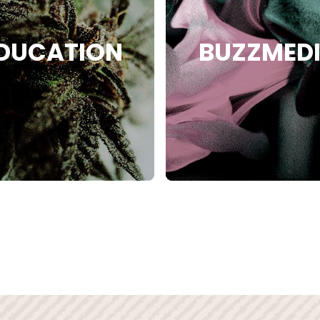
NAVI
DUCATION
BUZZMED
À P
BLO
PRE