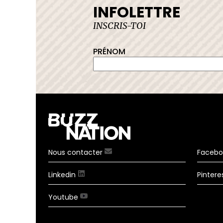
RES + VIDEOS
INFOLETTRE
INSCRIS-TOI
PRÉNOM
Nous contacter
Faceb
Linkedin
Pintere
Youtube