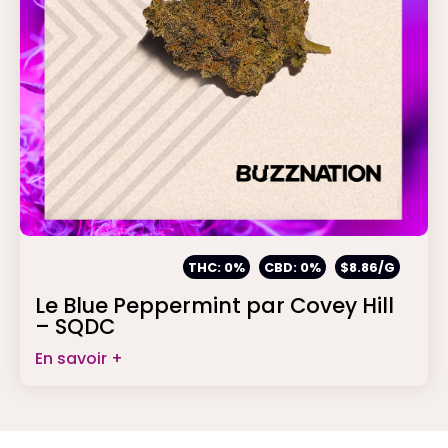
THC: 0%
CBD: 0%
$8.86/G
Le Blue Peppermint par Covey Hill
– SQDC
En savoir +