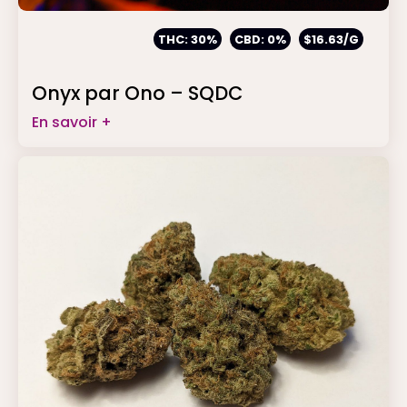
THC: 30%
CBD: 0%
$16.63/G
Onyx par Ono – SQDC
En savoir +