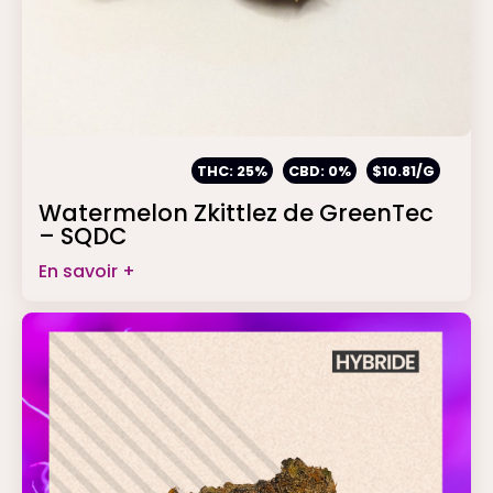
THC: 25%
CBD: 0%
$10.81/G
Watermelon Zkittlez de GreenTec
– SQDC
En savoir +