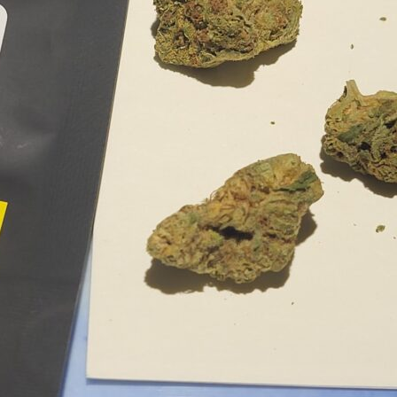
NAVI
À P
BLO