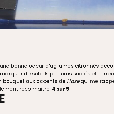
PRE
MAS
r une bonne odeur d’agrumes citronnés ac
TRA
emarquer de subtils parfums sucrés et terreux 
n bouquet aux accents de
Haze
qui me rappe
alement reconnaitre.
4 sur 5
E