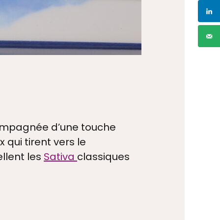
SCRIPTION
QUE DE PROTE
compagnée d’une touche
VAILLER AVEC 
qui tirent vers le
llent les
Sativa
classiques