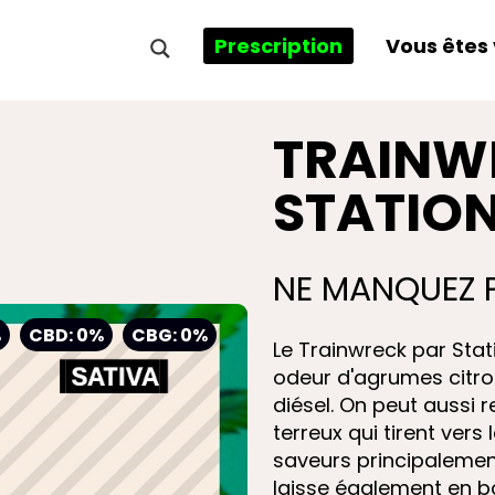
Prescription
Vous êtes 
TRAINW
STATIO
NE MANQUEZ P
%
CBD: 0%
CBG: 0%
Le Trainwreck par Sta
odeur d'agrumes citr
diésel. On peut aussi 
terreux qui tirent vers
saveurs principalement
laisse également en b