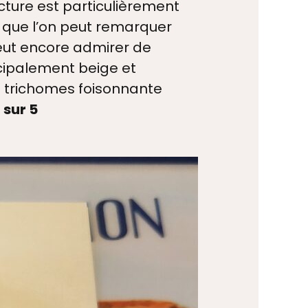
cture est particulièrement
s que l’on peut remarquer
eut encore admirer de
ncipalement beige et
de trichomes foisonnante
 sur 5